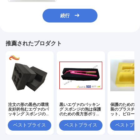
続行
推薦されたプロダクト
注文の形の黒色の環境
黒いエヴァのパッキン
保護のための耐
友好的包むエヴァのパ
グ スポンジの泡は保護
装のプラスチッ
ッキング スポンジの泡
のための長方形ポリ塩
ット、ビロード
の付属品
化ビニールのスポンジ
ているカスタマ
を広げます
れた PS の皿
ベストプライス
ベストプライス
ベストプラ