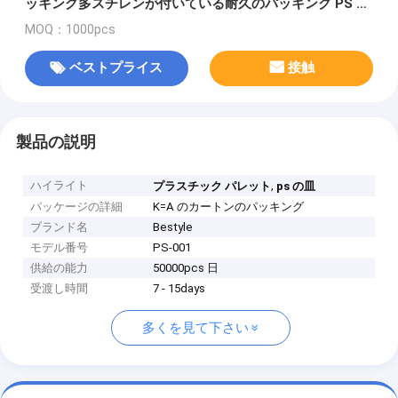
ッキング多スチレンが付いている耐久のパッキング PS の
皿
MOQ：1000pcs
ベストプライス
接触
製品の説明
ハイライト
,
プラスチック パレット
ps の皿
パッケージの詳細
K=A のカートンのパッキング
ブランド名
Bestyle
モデル番号
PS-001
供給の能力
50000pcs 日
受渡し時間
7 - 15days
多くを見て下さい