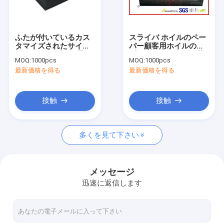
お問い合わせ
ふたが付いているカス
スライバ ホイルのペー
タマイズされたサイズ
パー顧客用ホイルのロ
ギフト包装ボックス
のペーパー ギフト用の
ゴのハンドメイドの贅
MOQ:
1000pcs
MOQ:
1000pcs
箱の耐久のボール紙の
沢なギフト用の箱
最新価格を得る
最新価格を得る
ギフト用の箱
堅いギフト用の箱
カード紙の包装
接触
接触
段ボール紙箱
多くを見て下さい
プラスチック クラムシェルの包装
贅沢なギフト用の箱
メッセージ
迅速に返信します
カード紙の印刷
服装のギフト用の箱