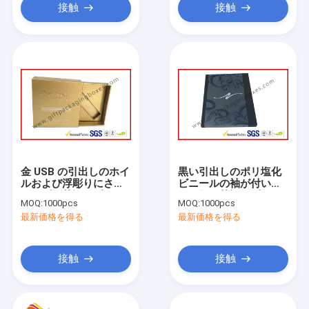
接触
接触
金 USB の引出しのホイ
黒い引出しのポリ塩化
ルおよび浮彫りにされ
ビニールの袖が付いて
たロゴの贅沢なギフト
いる銀の贅沢なギフト
MOQ:
1000pcs
MOQ:
1000pcs
用の箱
用の箱ホイルのロゴ
最新価格を得る
最新価格を得る
接触
接触