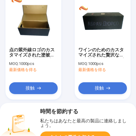
点の紫外線ロゴのカス
ワインのためのカスタ
タマイズされた塗被紙
マイズされた贅沢なギ
250gsm の贅沢なギフ
フト用の箱の平らなギ
MOQ:
1000pcs
MOQ:
1000pcs
ト用の箱、接触感じの
フト包装箱、折る磁石
最新価格を得る
最新価格を得る
ギフトの包装箱
の閉鎖箱
接触
接触
時間を節約する
私たちはあなたと最高の製品に連絡しまし
ょう。