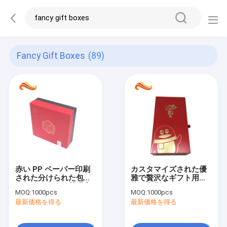
Fancy Gift Boxes
(89)
赤い PP ペーパー印刷
カスタマイズされた優
された分けられた包装
雅で贅沢なギフト用の
箱のふたおよび基礎高
箱、印刷されたペーパ
MOQ:
1000pcs
MOQ:
1000pcs
いギフト用の箱
ーが付いている引出し
最新価格を得る
最新価格を得る
のギフトの包装箱