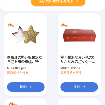
あなたの要件を与える
多角形の堅い板贅沢な
堅く贅沢な赤い色の折
ギフト用の箱は、特別
りたたみのパッケージ
な質の 5 つの星キャン
を折る折り畳み式の磁
MOQ:
1000pcs
MOQ:
1000pcs
デーのギフト用の箱カ
石の閉鎖のペーパー包
最新価格を得る
最新価格を得る
バーを壁紙を張ります
装箱をギフト用の箱
接触
接触