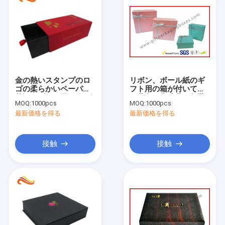
金の熱いスタンプのロ
リボン、ボール紙のギ
ゴの柔らかいペーパー
フト用の箱が付いてい
贅沢なギフト用の箱/引
る黄色い化粧品の包装
MOQ:
1000pcs
MOQ:
1000pcs
出しの茶箱
のギフト用の箱
最新価格を得る
最新価格を得る
接触
接触
ホーム
製品
企業情報