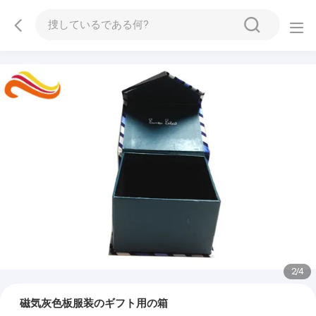
3
/
4
磁気灰色板服装のギフト用の箱