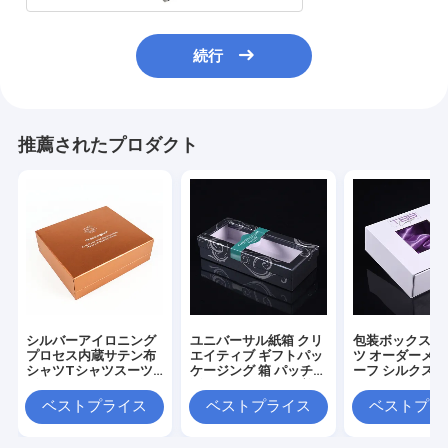
続行
推薦されたプロダクト
シルバーアイロニング
ユニバーサル紙箱 クリ
包装ボックスと
プロセス内蔵サテン布
エイティブ ギフトパッ
ツ オーダーメ
シャツTシャツスーツ
ケージング 箱 パッチ
ーフ シルクスカ
ギフトボックス カスタ
ギフト ボックス 下着
フトボックス 
ム 高級 天と地カバー
カラー ボックス カスタ
オーダーメイド
ベストプライス
ベストプライス
ベストプラ
ギフトボックス
マイズ