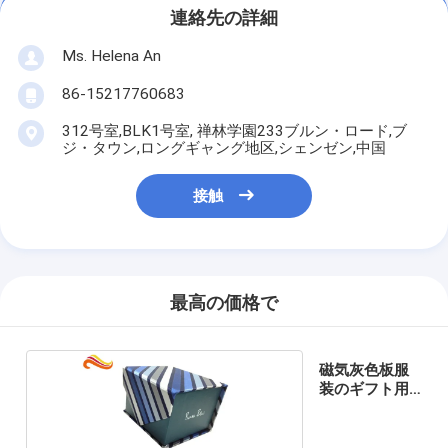
連絡先の詳細
Ms. Helena An
86-15217760683
312号室,BLK1号室, 禅林学園233ブルン・ロード,ブ
ジ・タウン,ロングギャング地区,シェンゼン,中国
接触
最高の価格で
磁気灰色板服
装のギフト用
の箱