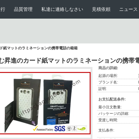
旅行
品質管理
私達に連絡しなさい
見積依頼
ニュース
ド紙マットのラミネーションの携帯電話の箱箱
む昇進のカード紙マットのラミネーションの携帯
商品の詳細:
起源の場所:
ブランド名:
証明:
お支払配送条件:
最小注文数量:
パッケージの詳細:
受渡し時間:
支払条件: