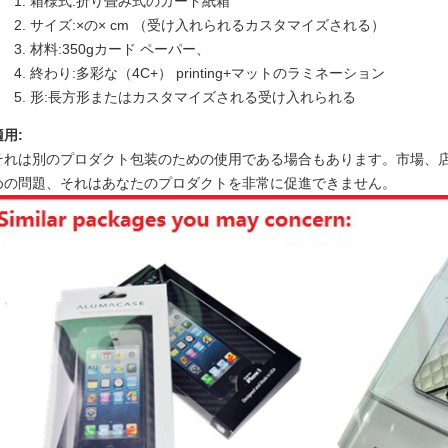
箱様式:折り畳み式のカード紙箱
サイズ:×の× cm （受け入れられるカスタマイズされる）
材料:350gカード ペーパー、
終わり:多彩な（4C+） printing+マットのラミネーション
形:長方形またはカスタマイズされる受け入れられる
適用:
それは別のプロダクト包装のための使用である場合もあります。市場、
めの問題、それはあなたのプロダクトを非常に促進できません。