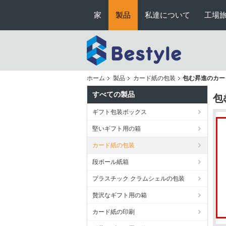
家
製品
私達について
工場
ホーム
製品
カード紙の包装
包む昇進のカー
すべての製品
包
ギフト包装ボックス
堅いギフト用の箱
カード紙の包装
段ボール紙箱
プラスチック クラムシェルの包装
贅沢なギフト用の箱
カード紙の印刷