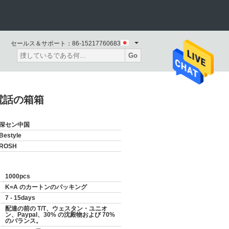
セールス＆サポート：
86-15217760683
Go
電話の箱箱
深セン中国
Bestyle
ROSH
1000pcs
K=A のカートンのパッキング
7 - 15days
配達の前の T/T、ウェスタン・ユニオ
ン、Paypal、30% の沈殿物および 70%
のバランス。