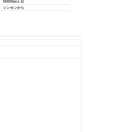
50000pcs 日
:
シンセンから