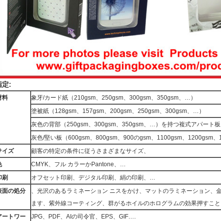
指定:
材料
象牙/カード紙（210gsm、250gsm、300gsm、350gsm、…）
塗被紙（128gsm、157gsm、200gsm、250gsm、300gsm、…）
灰色の背部（250gsm、300gsm、350gsm、…）を持つ複式アパート板
灰色/堅い板（600gsm、800gsm、900のgsm、1100gsm、1200gsm、
サイズ
顧客の特定の条件に従うさまざまなサイズ、
色
CMYK、フル カラーかPantone、…
印刷
オフセット印刷、デジタル印刷、絹の印刷、…
表面の処分
、光沢のあるラミネーション ニスをかけ、マットのラミネーション、金
ます、紫外線コーティング、群がるホイルのホログラムの効果押すこと
アートワー
JPG、PDF、AIの司令官、EPS、GIF….