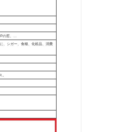
PPの窓、…
に、シガー、食糧、化粧品、消費
ス。