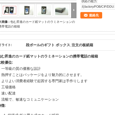
供給の能力:
元factory/FOB/CIF/DDU:
連絡先
大画像 :
包む昇進のカード紙マットのラミネーションの
携帯電話の箱箱
段ボールのギフト ボックス
注文の板紙箱
イライト:
,
包む昇進のカード紙マットのラミネーションの携帯電話の箱箱
比較優位:
一等級の質の優雅な設計
熱押すことはパッケージをより魅力的にさせます。
よりよい消費者経験で起因する専門家は手作りします
工場価格
速い配達
流暢で、敏速なコミュニケーション
特徴: