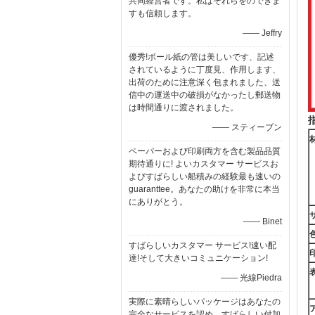
共同経営者です。私はそれらをのできま
すも信頼します。
—— Jeffry
優秀!ボール紙の管は美しいです、記述
されているように丁度見、作用します、
出荷のために注意深く包まれました、送
信中の運送中の破損がなかったし郵送物
は時間通りに渡されました。
—— スティーブン
ペーパーおよび印刷両方を含む製品品質
期待通りに! よいカスタマー サービスお
よびすばらしい船積みの経験最も速いの
guaranttee。あなたの助けを非常に本当
にありがとう。
—— Binet
すばらしいカスタマー サービス!速い配
達!そして大きいコミュニケーション!
—— 光線Piedra
実際に素晴らしいパッケージはあなたの
完全なサービスを認め。すばらしい付加