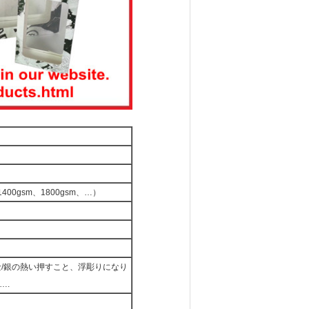
1400gsm、1800gsm、…）
/銀の熱い押すこと、浮彫りになり
….