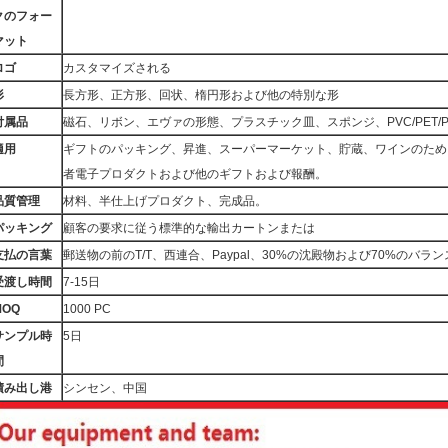
クのフォー
マット
ロゴ
カスタマイズされる
形
長方形、正方形、回状、楕円形および他の特別な形
付属品
磁石、リボン、エヴァの形態、プラスチック皿、スポンジ、PVC/PET/
適用
ギフトのパッキング、昇進、スーパーマーケット、貯蔵、ワインのため
者電子プロダクトおよび他のギフトおよび報酬。
品質管理
材料、半仕上げプロダクト、完成品。
パッキング
顧客の要求に従う標準的な輸出カートンまたは
支払の言葉
郵送物の前のT/T、西連合、Paypal、30%の沈殿物および70%のバラン
受渡し時間
7-15日
MOQ
1000 PC
サンプル時
5日
間
積み出し港
シンセン、中国