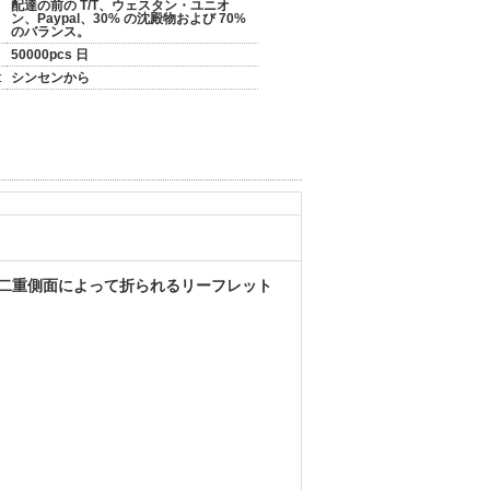
配達の前の T/T、ウェスタン・ユニオ
ン、Paypal、30% の沈殿物および 70%
のバランス。
50000pcs 日
:
シンセンから
ー二重側面によって折られるリーフレット