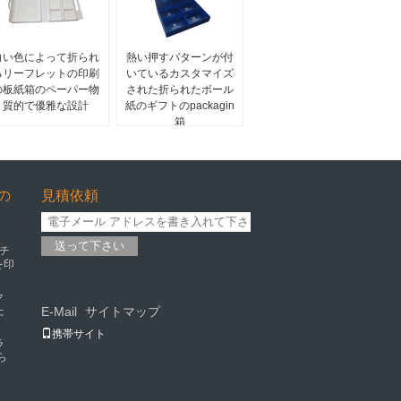
白い色によって折られ
熱い押すパターンが付
るリーフレットの印刷
いているカスタマイズ
の板紙箱のペーパー物
された折られたボール
質的で優雅な設計
紙のギフトのpackagin
箱
の
見積依頼
送って下さい
チ
を印
ク
た
E-Mail
サイトマップ
|
携帯サイト
ラ
ら