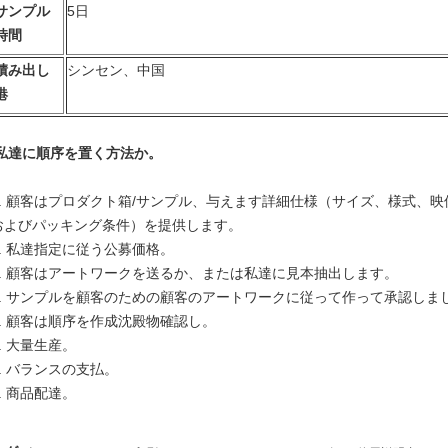
サンプル
5日
時間
積み出し
シンセン、中国
港
私達に順序を置く方法か。
.
顧客はプロダクト箱/サンプル、与えます詳細仕様（サイズ、様式、映
およびパッキング条件）を提供します。
.
私達指定に従う公募価格。
.
顧客はアートワークを送るか、または私達に見本抽出します。
.
サンプルを顧客のための顧客のアートワークに従って作って承認しま
.
顧客は順序を作成沈殿物確認し。
.
大量生産。
.
バランスの支払。
.
商品配達。