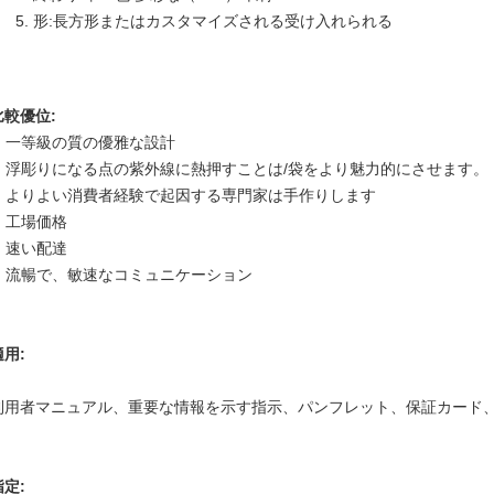
形:長方形またはカスタマイズされる受け入れられる
比較優位:
一等級の質の優雅な設計
浮彫りになる点の紫外線に熱押すことは/袋をより魅力的にさせます。
よりよい消費者経験で起因する専門家は手作りします
工場価格
速い配達
流暢で、敏速なコミュニケーション
適用:
利用者マニュアル、重要な情報を示す指示、パンフレット、保証カード
指定: