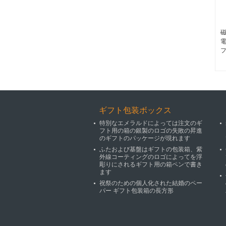
ギフト包装ボックス
特別なエメラルドによっては注文のギ
フト用の箱の銀製のロゴの失敗の昇進
のギフトのパッケージが現れます
ふたおよび基盤はギフトの包装箱、紫
外線コーティングのロゴによってを浮
彫りにされるギフト用の箱ペンで書き
ます
祝祭のための個人化された結婚のペー
パー ギフト包装箱の長方形