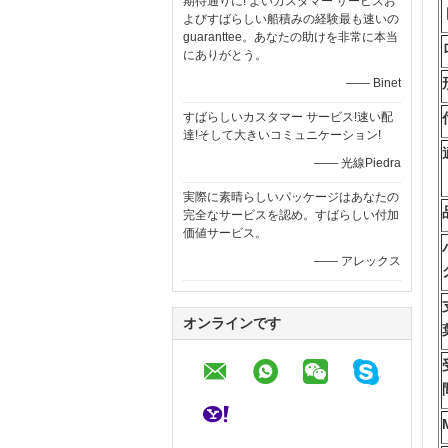
期待通りに! よいカスタマー サービスお
よびすばらしい船積みの経験最も速いの
guaranttee。あなたの助けを非常に本当
にありがとう。
—— Binet
すばらしいカスタマー サービス!速い配
達!そして大きいコミュニケーション!
—— 光線Piedra
実際に素晴らしいパッケージはあなたの
完全なサービスを認め。すばらしい付加
価値サービス。
—— アレックス
オンラインです