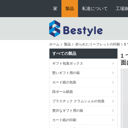
家
製品
私達について
工場
ホーム
製品
折られたリーフレットの印刷
1
すべての製品
1
面
ギフト包装ボックス
堅いギフト用の箱
カード紙の包装
段ボール紙箱
プラスチック クラムシェルの包装
贅沢なギフト用の箱
カード紙の印刷