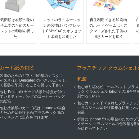
磁気閉鎖は衣類の靴の
マットのラミネーショ
再生利用できる印刷物
電子工学のためのリー
ンの習慣はパンフレッ
のボード ゲームはカス
フレットの印刷を折っ
トCMYK 4Cのオフセッ
タマイズされた子供の
た
ト印刷を印刷した
困惑カードを梳く
カード紙の包装
プラスチック クラムシェル
装飾のためのギフト用の箱のカスタマ
包装
イズされた Delicated の小さいふたそし
て基盤を印刷することを折って下さい
包むポリ塩化ビニール/ペット プラス
ック クラムシェル Iphone の場合箱
包む Foldable カード紙紫外線点が付い
刷する CMYK
ているティー バッグのコーヒー バッグ
の紙箱
包むカスタマイズされたプラスチッ
クラムシェル紫外線優雅な印刷され
包む塗被紙のカード紙は Iphone の場合
包装
のための紫外線まめ/プラスチック皿の
パッキングに斑点を付けます
折目に Iphone 5s の場合のためのプ
スチック クラムシェルの包装箱を明
かに作って下さい