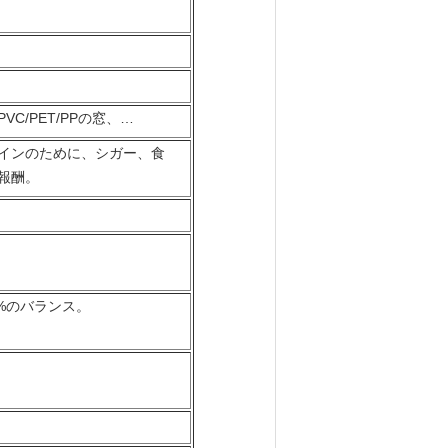
/PET/PPの窓、…
インのために、シガー、食
報酬。
0%のバランス。