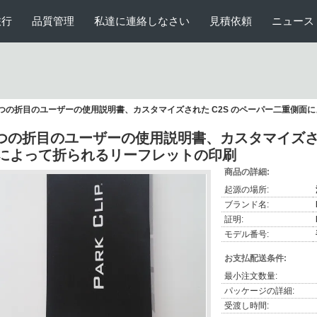
旅行
品質管理
私達に連絡しなさい
見積依頼
ニュース
 つの折目のユーザーの使用説明書、カスタマイズされた C2S のペーパー二重側面
 つの折目のユーザーの使用説明書、カスタマイズされ
によって折られるリーフレットの印刷
商品の詳細:
起源の場所:
ブランド名:
証明:
モデル番号:
お支払配送条件:
最小注文数量:
パッケージの詳細:
受渡し時間: