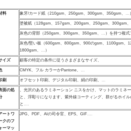
材料
象牙/カード紙（210gsm、250gsm、300gsm、350gsm、…
塗被紙（128gsm、157gsm、200gsm、250gsm、300gsm
灰色の背部（250gsm、300gsm、350gsm、…）を持つ複
灰色/堅い板（600gsm、800gsm、900のgsm、1100gsm、12
1800gsm、…）
サイズ
顧客の特定の条件に従うさまざまなサイズ、
色
CMYK、フル カラーかPantone、…
印刷
オフセット印刷、デジタル印刷、絹の印刷、…
表面の処
、光沢のあるラミネーション ニスをかけ、マットのラミネー
分
と、浮彫りになります、紫外線コーティング、群がるホイル
と….
アートワ
JPG、PDF、AIの司令官、EPS、GIF….
ークのフ
ォーマッ