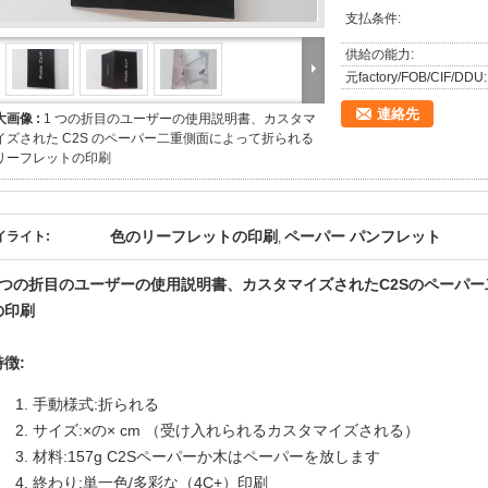
支払条件:
供給の能力:
元factory/FOB/CIF/DDU:
連絡先
大画像 :
1 つの折目のユーザーの使用説明書、カスタマ
イズされた C2S のペーパー二重側面によって折られる
リーフレットの印刷
色のリーフレットの印刷
ペーパー パンフレット
イライト:
,
1つの折目のユーザーの使用説明書、カスタマイズされたC2Sのペーパ
の印刷
特徴:
手動様式:折られる
サイズ:×の× cm （受け入れられるカスタマイズされる）
材料:157g C2Sペーパーか木はペーパーを放します
終わり:単一色/多彩な（4C+）印刷