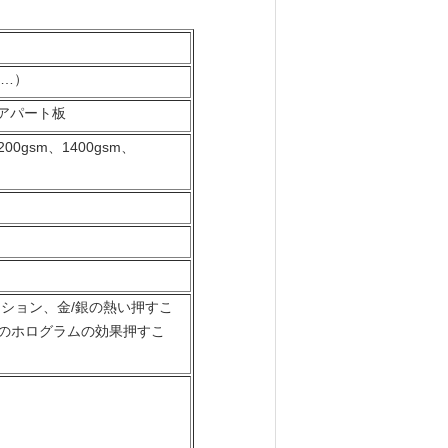
）
、…）
式アパート板
00gsm、1400gsm、
ション、金/銀の熱い押すこ
のホログラムの効果押すこ