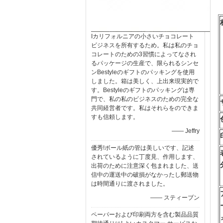
Iカリフォルニアの小さいチョコレート
ビジネスを所有するため。私は私のチョ
コレートのための3習慣によってなされ
るパッケージの生産で、限られるシンセ
ンBestyleのギフトのパッキングを使用
しました。箱は美しく、上出来現実的で
す。Bestyleのギフトのパッキングは専
門で、私の私のビジネスのための完全な
共同経営者です。私はそれらをのできま
すも信頼します。
—— Jeffry
優秀!ボール紙の管は美しいです、記述
されているように丁度見、作用します、
出荷のために注意深く包まれました、送
信中の運送中の破損がなかったし郵送物
は時間通りに渡されました。
—— スティーブン
ペーパーおよび印刷両方を含む製品品質