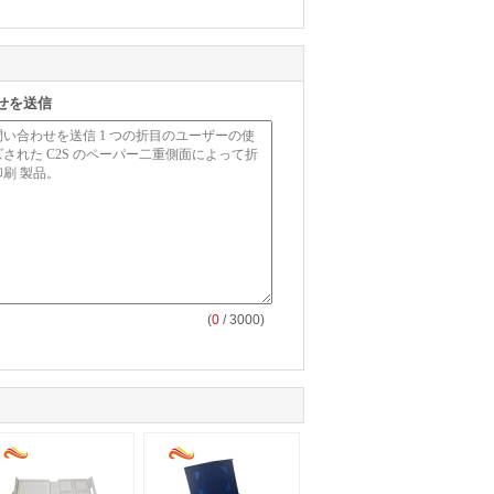
せを送信
(
0
/ 3000)