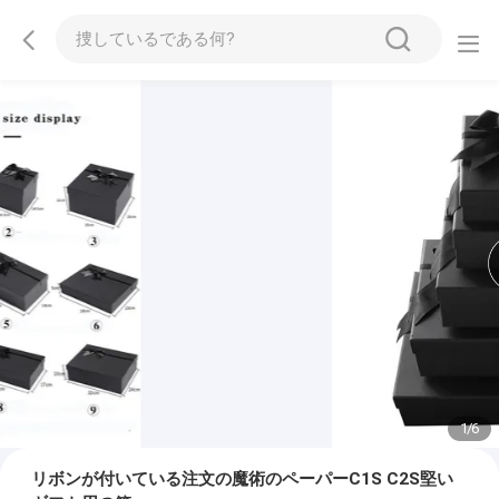
1
/
6
リボンが付いている注文の魔術のペーパーC1S C2S堅い