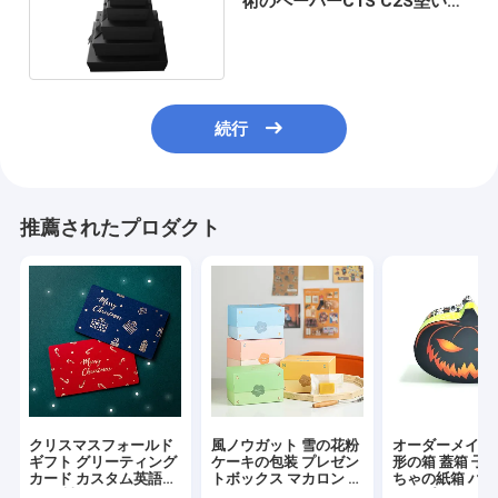
術のペーパーC1S C2S堅いギ
フト用の箱
続行
推薦されたプロダクト
クリスマスフォールド
風ノウガット 雪の花粉
オーダーメイド
ギフト グリーティング
ケーキの包装 プレゼン
形の箱 蓋箱 子
カード カスタム英語カ
トボックス マカロン マ
ちゃの紙箱 ハ
ード 封筒付きメッセー
ング豆ケーキ アナナン
ンのプレゼント