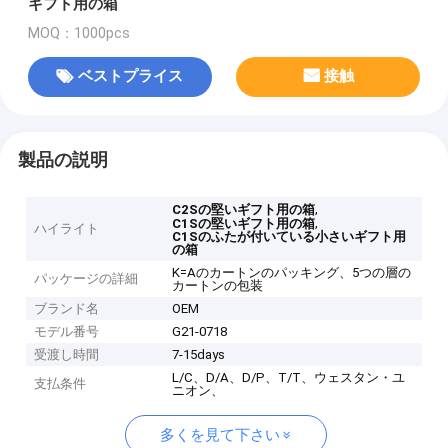
ギフト用の箱
MOQ：1000pcs
ベストプライス
接触
製品の説明
,
C2Sの堅いギフト用の箱
,
C1Sの堅いギフト用の箱
ハイライト
C1Sのふたが付いている小さいギフト用
の箱
K=Aのカートンのパッキング、5つの層の
パッケージの詳細
カートンの包装
ブランド名
OEM
モデル番号
G21-0718
受渡し時間
7-15days
L/C、D/A、D/P、T/T、ウェスタン・ユ
支払条件
ニオン、
多くを見て下さい