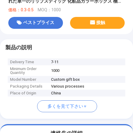
れた単一のリップスティック 化粧品カラーボックス 梱包
ボックス ギフトボックス
価格：0.3-0.5
MOQ：1000
ベストプライス
接触
製品の説明
Delivery Time
7-11
Minimum Order
1000
Quantity
Model Number
Custom gift box
Packaging Details
Various processes
Place of Origin
China
多くを見て下さい