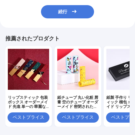
続行
推薦されたプロダクト
リップスティック 包装
紙チューブ 丸い化粧 唇
紙製 手作り リ
ボックス オーダーメイ
膏 空のチューブ オーダ
ィック 梱包 オ
ド 先進 単一の 華麗な
ーメイド 密閉された天
イド リップス
誕生日プレゼントボッ
と地のカバー 防湿シリ
サンプル クラ
クス 女の子の卒業を送
ンダーパッケージ
マグネット ボッ
ベストプライス
ベストプライス
ベストプラ
る 空箱
フト ボックス 
梱包 ボックス