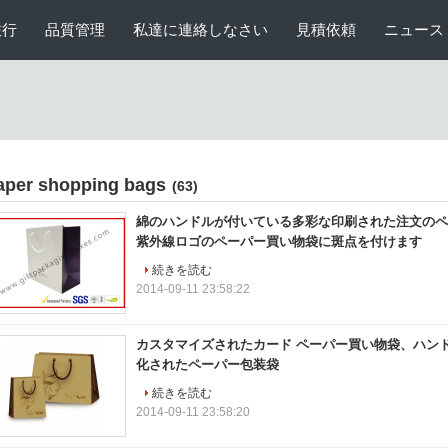
旅行
品質管理
私達に連絡しなさい
見積依頼
ニュース
aper shopping bags
(63)
綿のハンドルが付いている多彩な印刷された注文のペ
紫外線ロゴのペーパー買い物袋に斑点を付けます
続きを読む
2014-09-11 23:58:22
カスタマイズされたカード ペーパー買い物袋、ハン
化されたペーパー包装袋
続きを読む
2014-09-11 23:58:20