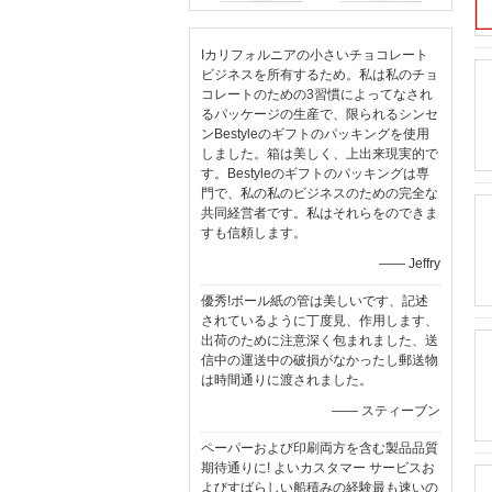
Iカリフォルニアの小さいチョコレート
ビジネスを所有するため。私は私のチョ
コレートのための3習慣によってなされ
るパッケージの生産で、限られるシンセ
ンBestyleのギフトのパッキングを使用
しました。箱は美しく、上出来現実的で
す。Bestyleのギフトのパッキングは専
門で、私の私のビジネスのための完全な
共同経営者です。私はそれらをのできま
すも信頼します。
—— Jeffry
優秀!ボール紙の管は美しいです、記述
されているように丁度見、作用します、
出荷のために注意深く包まれました、送
信中の運送中の破損がなかったし郵送物
は時間通りに渡されました。
—— スティーブン
ペーパーおよび印刷両方を含む製品品質
期待通りに! よいカスタマー サービスお
よびすばらしい船積みの経験最も速いの