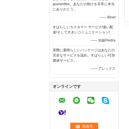
guaranttee。あなたの助けを非常に本当
にありがとう。
—— Binet
すばらしいカスタマー サービス!速い配
達!そして大きいコミュニケーション!
—— 光線Piedra
実際に素晴らしいパッケージはあなたの
完全なサービスを認め。すばらしい付加
価値サービス。
—— アレックス
オンラインです