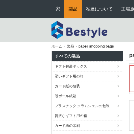
家
製品
私達について
工場
ホーム
製品
paper shopping bags
p
すべての製品
ギフト包装ボックス
堅いギフト用の箱
カード紙の包装
段ボール紙箱
プラスチック クラムシェルの包装
贅沢なギフト用の箱
カード紙の印刷