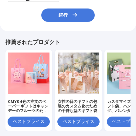
続行
推薦されたプロダクト
CMYK 4色の注文のペ
女性の日のギフトの包
カスタマイズさ
ーパー ギフトはキャン
装のカスタム化のため
フト袋、ハンド
デーのフルーツのため
の手持ち型のギフト袋
グ、バレンタイ
の満月を袋に入れる
のギフト袋、誕
レゼントのギフ
ベストプライス
ベストプライス
ベストプラ
箱袋、男性およ
の金曜日のギフ
ッケージ