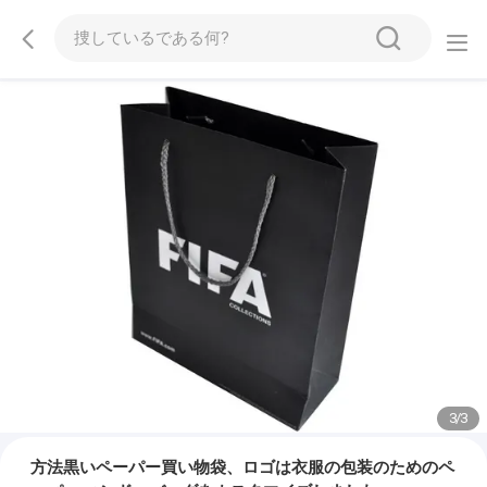
1
/
3
方法黒いペーパー買い物袋、ロゴは衣服の包装のためのペ