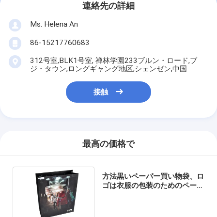
連絡先の詳細
Ms. Helena An
86-15217760683
312号室,BLK1号室, 禅林学園233ブルン・ロード,ブ
ジ・タウン,ロングギャング地区,シェンゼン,中国
接触
最高の価格で
方法黒いペーパー買い物袋、ロ
ゴは衣服の包装のためのペーパ
ー ハンド・バッグをカスタマ
イズしました