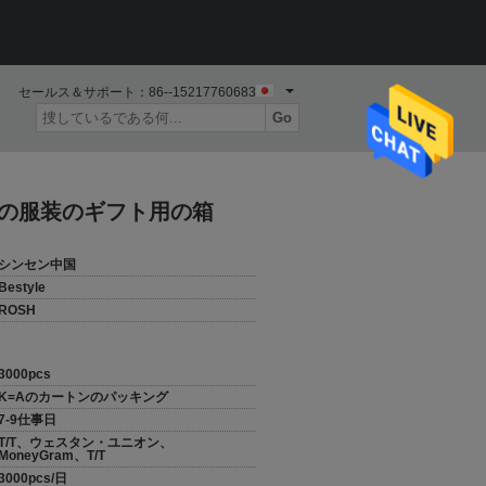
セールス＆サポート：
86--15217760683
Go
ーの服装のギフト用の箱
シンセン中国
Bestyle
ROSH
3000pcs
K=Aのカートンのパッキング
7-9仕事日
T/T、ウェスタン・ユニオン、
MoneyGram、T/T
3000pcs/日