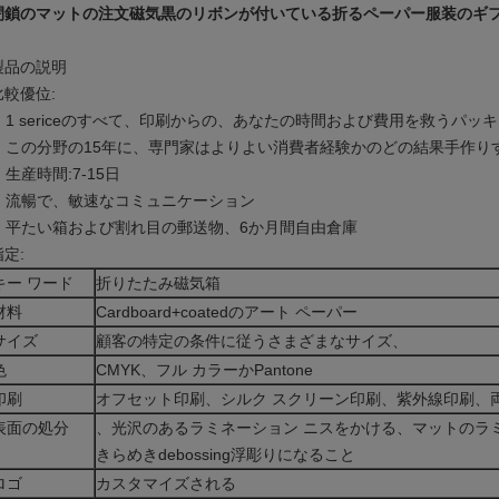
閉鎖のマットの注文磁気黒のリボンが付いている折るペーパー服装のギ
製品の説明
比較優位:
1 sericeのすべて、印刷からの、あなたの時間および費用を救うパッ
この分野の15年に、専門家はよりよい消費者経験かのどの結果手作り
生産時間:7-15日
流暢で、敏速なコミュニケーション
平たい箱および割れ目の郵送物、6か月間自由倉庫
指定:
キー ワード
折りたたみ磁気箱
材料
Cardboard+coatedのアート ペーパー
サイズ
顧客の特定の条件に従うさまざまなサイズ、
色
CMYK、フル カラーかPantone
印刷
オフセット印刷、シルク スクリーン印刷、紫外線印刷、
表面の処分
、光沢のあるラミネーション ニスをかける、マットのラ
きらめきdebossing浮彫りになること
ロゴ
カスタマイズされる