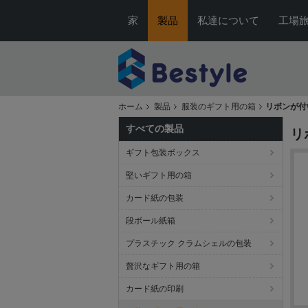
家
製品
私達について
工場
ホーム
製品
服装のギフト用の箱
リボンが付
すべての製品
リ
ギフト包装ボックス
堅いギフト用の箱
カード紙の包装
段ボール紙箱
プラスチック クラムシェルの包装
贅沢なギフト用の箱
カード紙の印刷