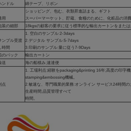
ハンドル
綿テープ、リボン
ショッピング、包む、衣類昇進詰まる、ギフト
適用
スーパーマーケット、貯蔵、食糧のために、化粧品の消
包装の細部
18kgsの顧客の要求に従う標準的な輸出カートンをまた
1. 空白のサンプル:2-3days
サンプル受渡
2.デジタル サンプル:5-7days
し時間
3.印刷のサンプル:量に従う7-9Days
船のパック
輸出カートン
輸送
海の船積み;速達便
1. 工場利点:経験をpackaging&printing 16年;高度の印
stamping&embossing機械。
利点
2.敏速な、専門職業的業務:オンライン サービス24時間の
生産時間;品質管理すべて
時間。