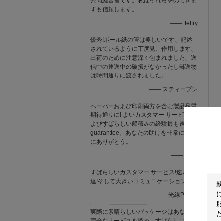
共同経営者です。私はそれらをのできま
すも信頼します。
—— Jeffry
優秀!ボール紙の管は美しいです、記述
されているように丁度見、作用します、
出荷のために注意深く包まれました、送
信中の運送中の破損がなかったし郵送物
は時間通りに渡されました。
—— スティーブン
ペーパーおよび印刷両方を含む製品品質
期待通りに! よいカスタマー サービスお
よびすばらしい船積みの経験最も速いの
guaranttee。あなたの助けを非常に本当
にありがとう。
—— Binet
すばらしいカスタマー サービス!速い配
達!そして大きいコミュニケーション!
—— 光線Piedra
実際に素晴らしいパッケージはあなたの
完全なサービスを認め。すばらしい付加