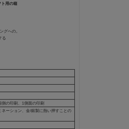
フト用の箱
キングへの。
する
両側の印刷、1側面の印刷
ミネーション、金/銀製に熱い押すことの