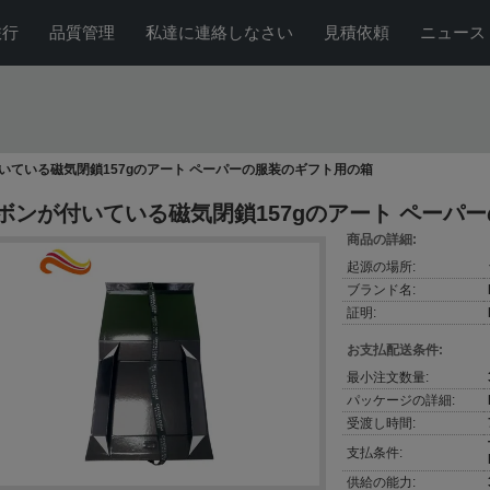
旅行
品質管理
私達に連絡しなさい
見積依頼
ニュース
いている磁気閉鎖157gのアート ペーパーの服装のギフト用の箱
ボンが付いている磁気閉鎖157gのアート ペーパ
商品の詳細:
起源の場所:
ブランド名:
証明:
お支払配送条件:
最小注文数量:
パッケージの詳細:
受渡し時間:
支払条件:
供給の能力: