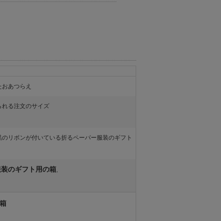
たおあつらえ
られる注文のサイズ
黒のリボンが付いている折るペーパー服装のギフト
服装のギフト用の箱
,
箱