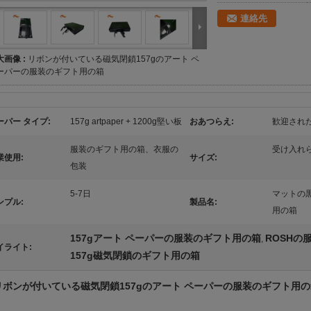
連絡先
大画像 :
リボンが付いている磁気閉鎖157gのアート ペ
ーパーの服装のギフト用の箱
ーパー タイプ:
157g artpaper + 1200g堅い板
おあつらえ:
歓迎され
服装のギフト用の箱、衣服の
受け入れ
業使用:
サイズ:
包装
5-7日
マットの
ンプル:
製品名:
用の箱
157gアート ペーパーの服装のギフト用の箱
ROSHの
,
イライト:
157g磁気閉鎖のギフト用の箱
リボンが付いている磁気閉鎖157gのアート ペーパーの服装のギフト用の