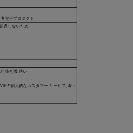
費者電子プロダクト
は超過しないため
字機;打抜き機;熱い
;VIPの個人的なカスタマー サービス;速い