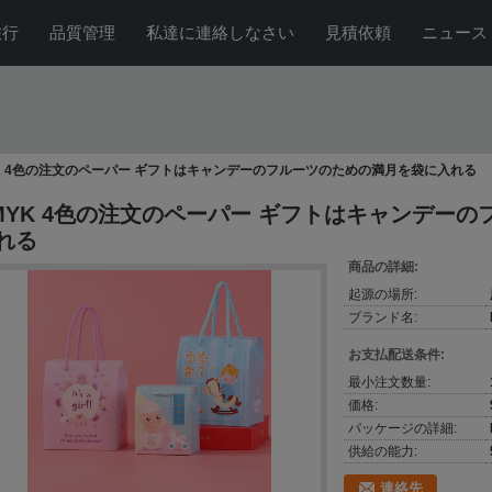
旅行
品質管理
私達に連絡しなさい
見積依頼
ニュース
K 4色の注文のペーパー ギフトはキャンデーのフルーツのための満月を袋に入れる
MYK 4色の注文のペーパー ギフトはキャンデー
れる
商品の詳細:
起源の場所:
ブランド名:
お支払配送条件:
最小注文数量:
価格:
パッケージの詳細:
供給の能力:
連絡先