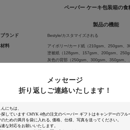
ペーパー ケーキ包装箱の食
製品の機能
ブランド
Bestyle/カスタマイズされる
材料
アイボリー/カード紙（210gsm、250gsm、30
塗被紙（128gsm、157gsm、200gsm、250
灰色の背部（250gsm、300gsm、350g
灰色/堅い板（600gsm、800gsm、900gsm、1
1800gsm、…）
メッセージ
サイズ
顧客の特定の条件に従うさまざまなサイズ、
折り返しご連絡いたします！
色
CMYK、フル カラーかPantone、…
印刷
オフセット印刷、デジタル印刷、絹の印刷、
表面の処分
、光沢のある押ラミネーションニスをかけて
ことは、紫外線コーティング浮彫りになって