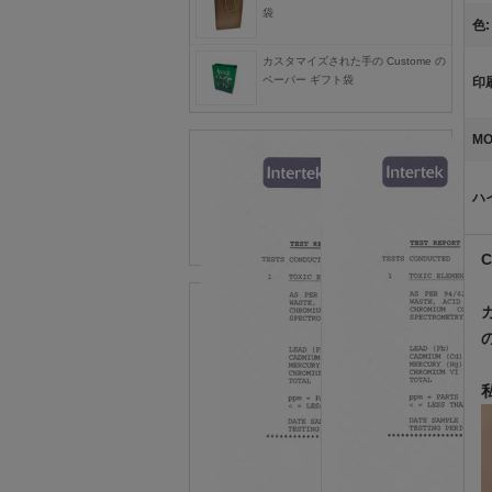
袋
色:
カスタマイズされた手の Custome の
ペーパー ギフト袋
印
MO
ハ