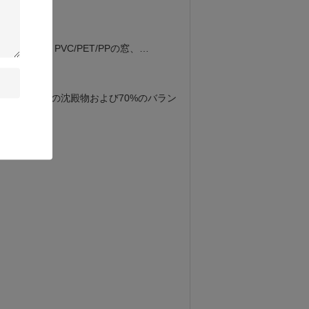
ポンジ、PVC/PET/PPの窓、…
ypal、30%の沈殿物および70%のバラン