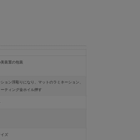
の美装置の包装
ーション浮彫りになり、マットのラミネーション、
コーティング金ホイル押す
料
サイズ