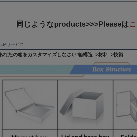
同じようなproducts>>>Pleaseは
こ
OEMサービス
あなたの箱をカスタマイズしなさい:箱構造- >材料- >技術