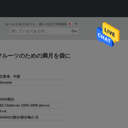
セールス＆サポート：
86--15217760683
Go
のフルーツのための満月を袋に
広東省、中国
Bestyle
1000部分
$0.72/pieces 1000-2999 pieces
K=A
50000の部分/部分每の 日