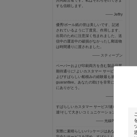
共同経営者です。私はそれらをのできま
すも信頼します。
—— Jeffry
優秀!ボール紙の管は美しいです、記述
されているように丁度見、作用します、
出荷のために注意深く包まれました、送
信中の運送中の破損がなかったし郵送物
は時間通りに渡されました。
—— スティーブン
ペーパーおよび印刷両方を含む製品品質
期待通りに! よいカスタマー サービスお
よびすばらしい船積みの経験最も速いの
guaranttee。あなたの助けを非常に本当
にありがとう。
—— Binet
すばらしいカスタマー サービス!速い配
達!そして大きいコミュニケーション!
—— 光線Piedra
実際に素晴らしいパッケージはあなたの
完全なサービスを認め。すばらしい付加