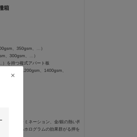
糧箱
0gsm、350gsm、…）
gsm、300gsm、…）
sm、…）を持つ複式アパート板
100gsm、1200gsm、1400gsm、
…
、マットのラミネーション、金/銀の熱い押す
、失敗させるホログラムの効果群がる押を….