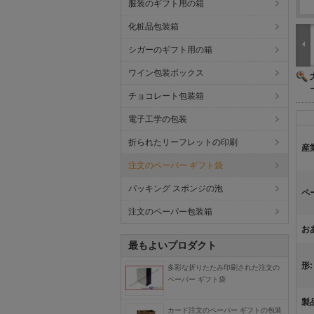
服装のギフト用の箱
化粧品包装箱
シガーのギフト用の箱
ワイン包装ボックス
チョコレート包装箱
電子工学の包装
折られたリーフレットの印刷
産
注文のペーパー ギフト袋
パッキング スポンジの泡
ペ
注文のペーパー包装箱
お
最もよいプロダクト
形:
多彩な折りたたみ印刷された注文の
ペーパー ギフト袋
製
カード注文のペーパー ギフトの包装