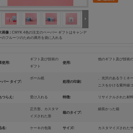
大画像 :
CMYK 4色の注文のペーパー ギフトはキャンデ
ーのフルーツのための満月を袋に入れる
ギフト及び技術の
他のギフト及び技術
業使用:
使用:
ギフト
ボール紙
、光沢のあるラミネ
ーパー タイプ:
処理の印刷:
ニスをかける紫外線
あつらえ:
受け入れる
特徴:
リサイクルされた材
正方形、カスタマ
細長かった箱
箱のタイプ:
イズされた形
品名:
ケーキの包装
サイズ:
カスタマイズされた