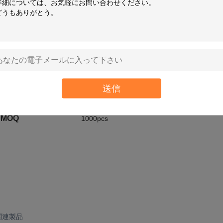
アートワークのフ
JPG、PDF、AIの司令官、EPS、GIF….
ォーマット
付属品
磁石、リボン、エヴァの泡、プラスチック皿、ス
品質管理
、半仕上げプロダクト物質的、完成品
支払の言葉
郵送物の前のT/T、ウェスタン・ユニオン、Pa
ス。
送信
サンプル時間
5日
MOQ
1000pcs
関連製品