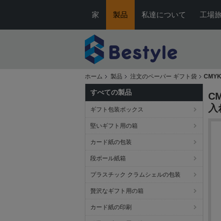
家
製品
私達について
工場
ホーム
製品
注文のペーパー ギフト袋
CMY
すべての製品
C
入
ギフト包装ボックス
堅いギフト用の箱
カード紙の包装
段ボール紙箱
プラスチック クラムシェルの包装
贅沢なギフト用の箱
カード紙の印刷