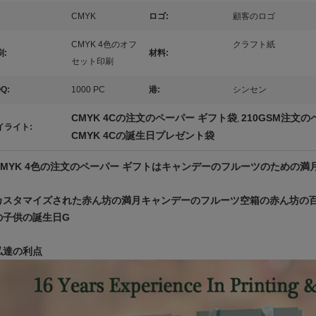
CMYK
ロゴ:
顧客のロゴ
CMYK 4色のオフ
クラフト紙
刷:
材料:
セット印刷
Q:
1000 PC
港:
シンセン
CMYK 4Cの注文のペーパー ギフト袋
210GSM注文
,
イライト:
CMYK 4Cの誕生日プレゼント袋
CMYK 4色の注文のペーパー ギフトはキャンデーのフルーツのための満
カスタマイズされた赤ん坊の満月キャンデーのフルーツ空箱の赤ん坊の
の子供の誕生日G
私達の利点