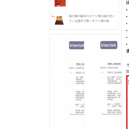
挿入物の磁石のギフト用の箱が付い
ている贅沢で堅いギフト用の箱