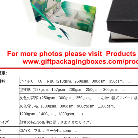
指定:
材料
アイボリー/カード紙（210gsm、250gsm、300gsm、350gsm、…）
塗被紙（128gsm、157gsm、200gsm、250gsm、300gsm、…）
灰色の背部（250gsm、300gsm、350gsm、…）を持つ複式アパート板
灰色/堅い板（600gsm、800gsm、900のgsm、1100gsm、
1200gsm、1400gsm、1800gsm、…）
サイズ
顧客の特定の条件に従うさまざまなサイズ、
色
CMYK、フル カラーかPantone、…