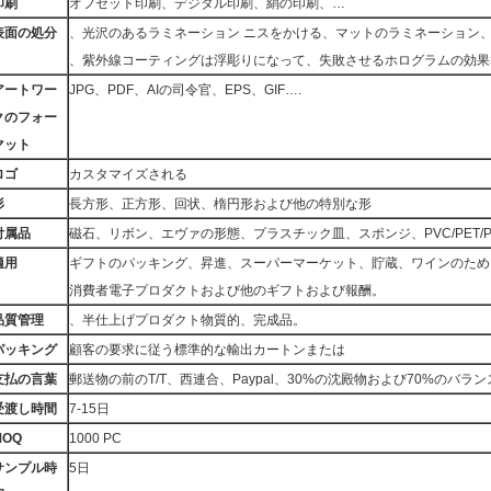
印刷
オフセット印刷、デジタル印刷、絹の印刷、…
表面の処分
、光沢のあるラミネーション ニスをかける、マットのラミネーション、
、紫外線コーティングは浮彫りになって、失敗させるホログラムの効果
アートワー
JPG、PDF、AIの司令官、EPS、GIF….
クのフォー
マット
ロゴ
カスタマイズされる
形
長方形、正方形、回状、楕円形および他の特別な形
付属品
磁石、リボン、エヴァの形態、プラスチック皿、スポンジ、PVC/PET/
適用
ギフトのパッキング、昇進、スーパーマーケット、貯蔵、ワインのため
消費者電子プロダクトおよび他のギフトおよび報酬。
品質管理
、半仕上げプロダクト物質的、完成品。
パッキング
顧客の要求に従う標準的な輸出カートンまたは
支払の言葉
郵送物の前のT/T、西連合、Paypal、30%の沈殿物および70%のバラン
受渡し時間
7-15日
MOQ
1000 PC
サンプル時
5日