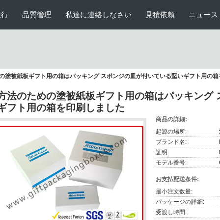
旅行
品質管理
私達に連絡しなさい
見積依頼
ニュース
の塗被紙板ギフト用の箱はパッキング スポンジの皿が付いている堅いギフト用の箱
方法のための塗被紙板ギフト用の箱はパッキング 
ギフト用の箱を印刷しました
商品の詳細:
起源の場所:
ブランド名:
証明:
モデル番号:
お支払配送条件:
最小注文数量:
パッケージの詳細:
受渡し時間: