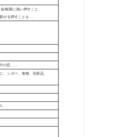
金/銀製に熱い押すこと、
群がる押すことを….
PPの窓、…
に、シガー、食糧、化粧品、
ス。