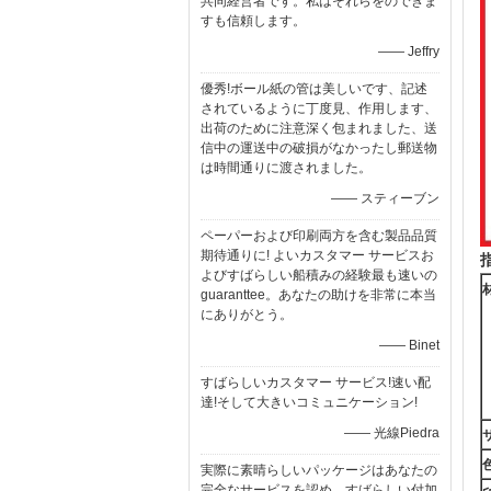
共同経営者です。私はそれらをのできま
すも信頼します。
—— Jeffry
優秀!ボール紙の管は美しいです、記述
されているように丁度見、作用します、
出荷のために注意深く包まれました、送
信中の運送中の破損がなかったし郵送物
は時間通りに渡されました。
—— スティーブン
ペーパーおよび印刷両方を含む製品品質
期待通りに! よいカスタマー サービスお
よびすばらしい船積みの経験最も速いの
guaranttee。あなたの助けを非常に本当
にありがとう。
—— Binet
すばらしいカスタマー サービス!速い配
達!そして大きいコミュニケーション!
—— 光線Piedra
実際に素晴らしいパッケージはあなたの
完全なサービスを認め。すばらしい付加