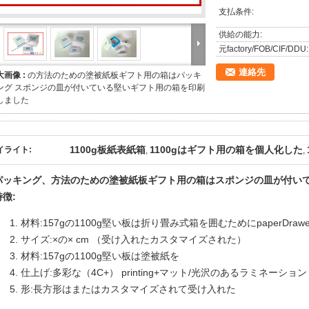
支払条件:
供給の能力:
元factory/FOB/CIF/DDU:
連絡先
大画像 :
の方法のための塗被紙板ギフト用の箱はパッキ
ング スポンジの皿が付いている堅いギフト用の箱を印刷
しました
1100g板紙表紙箱
1100gはギフト用の箱を個人化した
イライト:
,
,
パッキング、方法のための塗被紙板ギフト用の箱はスポンジの皿が付い
特徴:
材料:157gの1100g堅い板は折り畳み式箱を囲むためにpaperDraw
サイズ:×の× cm （受け入れたカスタマイズされた）
材料:157gの1100g堅い板は塗被紙を
仕上げ:多彩な（4C+） printing+マット/光沢のあるラミネーション
形:長方形はまたはカスタマイズされて受け入れた