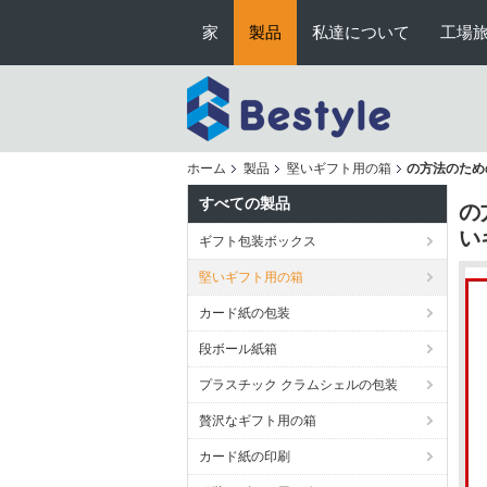
家
製品
私達について
工場
ホーム
製品
堅いギフト用の箱
の方法のため
すべての製品
の
い
ギフト包装ボックス
堅いギフト用の箱
カード紙の包装
段ボール紙箱
プラスチック クラムシェルの包装
贅沢なギフト用の箱
カード紙の印刷