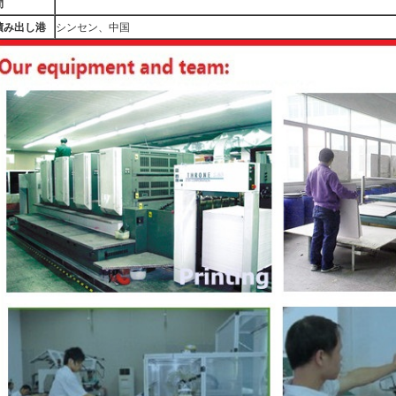
間
積み出し港
シンセン、中国