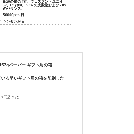
配達の前の T/T、ウェスタン・ユニオ
ン、Paypal、30% の沈殿物および 70%
のバランス。
50000pcs 日
:
シンセンから
157gペーパー ギフト用の箱
ている堅いギフト用の箱を印刷した
erに塗った