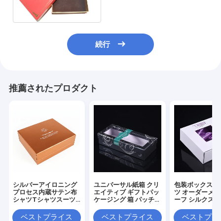
フト用の箱
続行
推薦されたプロダクト
シルバーアイロニング
ユニバーサル紙箱 クリ
包装ボックスと
プロセス内蔵サテン布
エイティブ ギフトパッ
ツ オーダーメ
シャツTシャツスーツ
ケージング 箱 パッチ
ーフ シルクスカ
ギフトボックス カスタ
ギフト ボックス 下着
フトボックス 
ム 高級 天と地カバー
カラー ボックス カスタ
オーダーメイド
ベストプライス
ベストプライス
ベストプラ