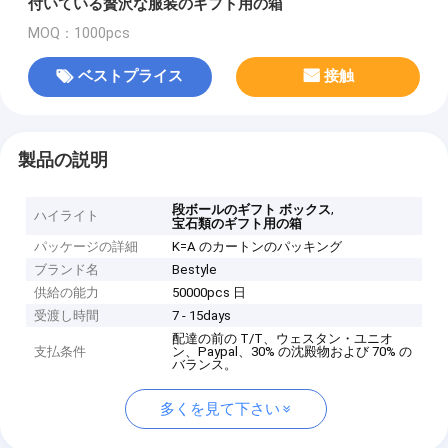
付いている贅沢な服装のギフト用の箱
MOQ：1000pcs
ベストプライス
接触
製品の説明
,
段ボールのギフト ボックス
ハイライト
宝石類のギフト用の箱
パッケージの詳細
K=A のカートンのパッキング
ブランド名
Bestyle
供給の能力
50000pcs 日
受渡し時間
7 - 15days
配達の前の T/T、ウェスタン・ユニオ
支払条件
ン、Paypal、30% の沈殿物および 70% の
バランス。
多くを見て下さい