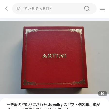
1
/
3
一等級の浮彫りにされた Jewellry のギフト包装箱、泡が